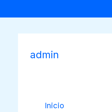
Skip
to
content
admin
Inicio
Inicio