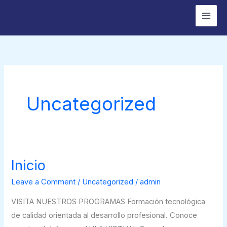
Skip
to
content
Uncategorized
Inicio
Inicio
Leave a Comment
/
Uncategorized
/
admin
VISITA NUESTROS PROGRAMAS Formación tecnológica
de calidad orientada al desarrollo profesional. Conoce